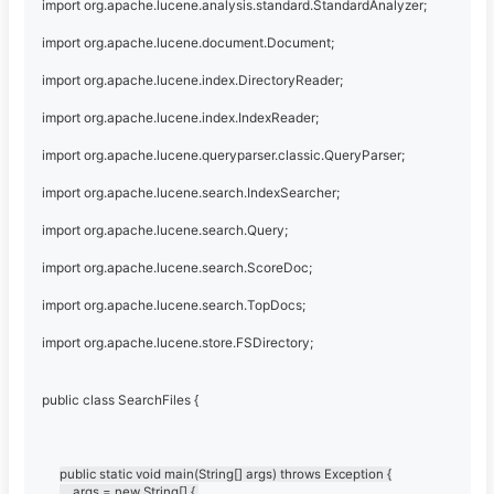
import org.apache.lucene.analysis.standard.StandardAnalyzer;
import org.apache.lucene.document.Document;
import org.apache.lucene.index.DirectoryReader;
import org.apache.lucene.index.IndexReader;
import org.apache.lucene.queryparser.classic.QueryParser;
import org.apache.lucene.search.IndexSearcher;
import org.apache.lucene.search.Query;
import org.apache.lucene.search.ScoreDoc;
import org.apache.lucene.search.TopDocs;
import org.apache.lucene.store.FSDirectory;
public class SearchFiles {
public static void main(String[] args) throws Exception {

	args = new String[] { 
