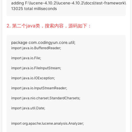
adding F:\lucene-4.10.2\lucene-4.10.2\docs\test-framework\styl
2. 第二个java类，搜索内容，源码如下：
import java.io.BufferedReader;
import java.io.File;
import java.io.FileInputStream;
import java.io.IOException;
import java.io.InputStreamReader;
import java.nio.charset.StandardCharsets;
import java.util.Date;
import org.apache.lucene.analysis.Analyzer;