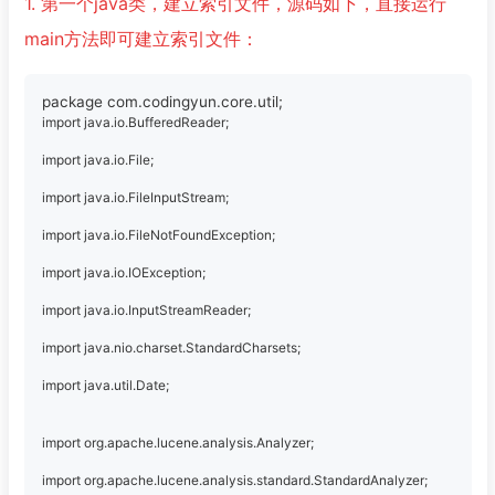
1. 第一个java类，建立索引文件，源码如下，直接运行
main方法即可建立索引文件：
import java.io.BufferedReader;
import java.io.File;
import java.io.FileInputStream;
import java.io.FileNotFoundException;
import java.io.IOException;
import java.io.InputStreamReader;
import java.nio.charset.StandardCharsets;
import java.util.Date;
import org.apache.lucene.analysis.Analyzer;
import org.apache.lucene.analysis.standard.StandardAnalyzer;