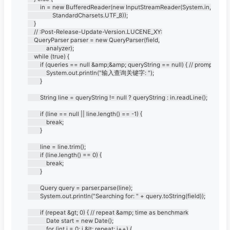
		in = new BufferedReader(new InputStreamReader(System.in,

				StandardCharsets.UTF_8));

	}

	// :Post-Release-Update-Version.LUCENE_XY:

	QueryParser parser = new QueryParser(field,

			analyzer);

	while (true) {

		if (queries == null &amp;&amp; queryString == null) { // prompt the user

			System.out.println("输入查询关键字: ");

		}

		String line = queryString != null ? queryString : in.readLine();

		if (line == null || line.length() == -1) {

			break;

		}

		line = line.trim();

		if (line.length() == 0) {

			break;

		}

		Query query = parser.parse(line);

		System.out.println("Searching for: " + query.toString(field));

		if (repeat &gt; 0) { // repeat &amp; time as benchmark

			Date start = new Date();

			for (int i = 0; i &lt; repeat; i++) {
