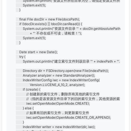
		System.err.println("资源文件所在目录为空，请指定资源文件所在目录！！！");

		System.exit(1);

	}

	final File docDir = new File(docsPath);

	if (!docDir.exists() || !docDir.canRead()) {

		System.out.println("资源文件目录 '" + docDir.getAbsolutePath()

				+ "' 不存在或不可读，请检查！");

		System.exit(1);

	}

	Date start = new Date();

	try {

		System.out.println("建立索引文件到该目录 '" + indexPath + "'...");

		Directory dir = FSDirectory.open(new File(indexPath));

		Analyzer analyzer = new StandardAnalyzer();

		IndexWriterConfig iwc = new IndexWriterConfig(

				Version.LUCENE_4_10_2, analyzer);

		if (create) {

			// 创建新的索引文件，删除所有其他的索引文件

			//（指的是该资源文件目录下的旧的索引文件，其他资源的索引文件不影响）

			iwc.setOpenMode(OpenMode.CREATE);

		} else {

			// 如果有旧的索引文件，则更新索引文件

			iwc.setOpenMode(OpenMode.CREATE_OR_APPEND);

		}

		IndexWriter writer = new IndexWriter(dir, iwc);
