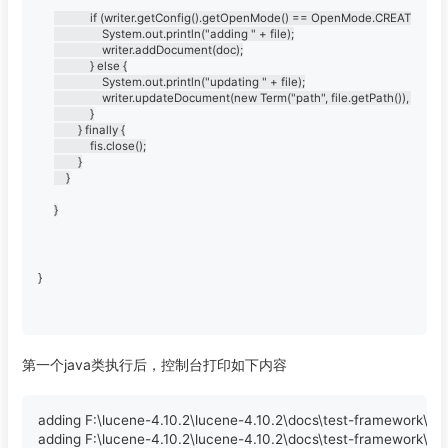
			if (writer.getConfig().getOpenMode() == OpenMode.CREATE) {

				System.out.println("adding " + file);

				writer.addDocument(doc);

			} else {

				System.out.println("updating " + file);

				writer.updateDocument(new Term("path", file.getPath()), doc);

			}

		} finally {

			fis.close();

		}

	}

}
第一个java类执行后，控制台打印如下内容
adding F:\lucene-4.10.2\lucene-4.10.2\docs\test-framework\resou
adding F:\lucene-4.10.2\lucene-4.10.2\docs\test-framework\seri