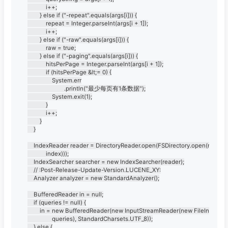
			i++;

		} else if ("-repeat".equals(args[i])) {

			repeat = Integer.parseInt(args[i + 1]);

			i++;

		} else if ("-raw".equals(args[i])) {

			raw = true;

		} else if ("-paging".equals(args[i])) {

			hitsPerPage = Integer.parseInt(args[i + 1]);

			if (hitsPerPage &lt;= 0) {

				System.err

						.println("最少每页有1条数据");

				System.exit(1);

			}

			i++;

		}

	}

	IndexReader reader = DirectoryReader.open(FSDirectory.open(new File(

			index)));

	IndexSearcher searcher = new IndexSearcher(reader);

	// :Post-Release-Update-Version.LUCENE_XY:

	Analyzer analyzer = new StandardAnalyzer();

	BufferedReader in = null;

	if (queries != null) {

		in = new BufferedReader(new InputStreamReader(new FileInputStream(

				queries), StandardCharsets.UTF_8));

	} else {
