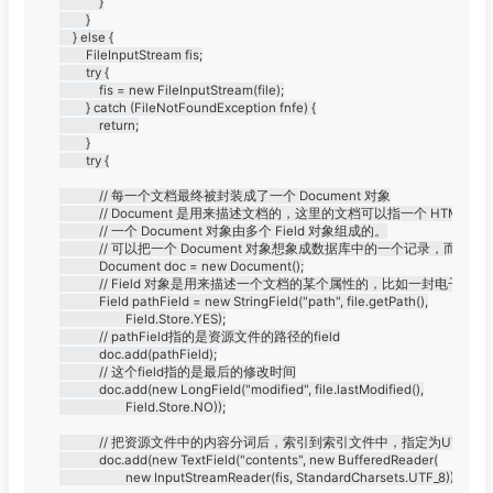
			}

		}

	} else {

		FileInputStream fis;

		try {

			fis = new FileInputStream(file);

		} catch (FileNotFoundException fnfe) {

			return;

		}

		try {

			// 每一个文档最终被封装成了一个 Document 对象

			// Document 是用来描述文档的，这里的文档可以指一个 HTML 页面，一封电子邮件，或者是一个文本文件。

			// 一个 Document 对象由多个 Field 对象组成的。

			// 可以把一个 Document 对象想象成数据库中的一个记录，而每个 Field 对象就是记录的一个字段。

			Document doc = new Document();

			// Field 对象是用来描述一个文档的某个属性的，比如一封电子邮件的标题和内容可以用两个 Field 对象分别描述。

			Field pathField = new StringField("path", file.getPath(),

					Field.Store.YES);

			// pathField指的是资源文件的路径的field

			doc.add(pathField);

			// 这个field指的是最后的修改时间

			doc.add(new LongField("modified", file.lastModified(),

					Field.Store.NO));

			// 把资源文件中的内容分词后，索引到索引文件中，指定为UTF-8编码

			doc.add(new TextField("contents", new BufferedReader(

					new InputStreamReader(fis, StandardCharsets.UTF_8))));
