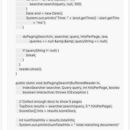
				searcher.search(query, null, 100);

			}

			Date end = new Date();

			System.out.println("Time: " + (end.getTime() - start.getTime())

					+ "ms");

		}

		doPagingSearch(in, searcher, query, hitsPerPage, raw,

				queries == null &amp;&amp; queryString == null);

		if (queryString != null) {

			break;

		}

	}

	reader.close();

}

public static void doPagingSearch(BufferedReader in,

		IndexSearcher searcher, Query query, int hitsPerPage, boolean raw,

		boolean interactive) throws IOException {

	// Collect enough docs to show 5 pages

	TopDocs results = searcher.search(query, 5 * hitsPerPage);

	ScoreDoc[] hits = results.scoreDocs;

	int numTotalHits = results.totalHits;

	System.out.println(numTotalHits + " total matching documents");
