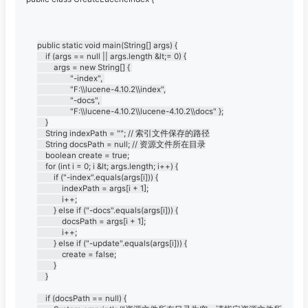
public static void main(String[] args) {

	if (args == null || args.length &lt;= 0) {

		args = new String[] { 

				"-index", 

				"F:\\lucene-4.10.2\\index",

				"-docs", 

				"F:\\lucene-4.10.2\\lucene-4.10.2\\docs" };

	}

	String indexPath = ""; // 索引文件保存的路径

	String docsPath = null; // 资源文件所在目录

	boolean create = true;

	for (int i = 0; i &lt; args.length; i++) {

		if ("-index".equals(args[i])) {

			indexPath = args[i + 1];

			i++;

		} else if ("-docs".equals(args[i])) {

			docsPath = args[i + 1];

			i++;

		} else if ("-update".equals(args[i])) {

			create = false;

		}

	}

	if (docsPath == null) {
