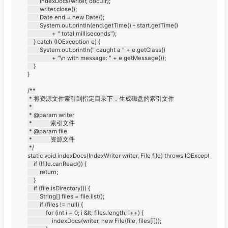
		indexDocs(writer, docDir);

		writer.close();

		Date end = new Date();

		System.out.println(end.getTime() - start.getTime()

				+ " total milliseconds");

	} catch (IOException e) {

		System.out.println(" caught a " + e.getClass()

				+ "\n with message: " + e.getMessage());

	}

}

/**

 * 将资源文件索引到指定目录下，生成磁盘的索引文件

 * 

 * @param writer

 *            索引文件

 * @param file

 *            资源文件

 */

static void indexDocs(IndexWriter writer, File file) throws IOException {

	if (!file.canRead()) {

		return;

	}

	if (file.isDirectory()) {

		String[] files = file.list();

		if (files != null) {

			for (int i = 0; i &lt; files.length; i++) {

				indexDocs(writer, new File(file, files[i]));
