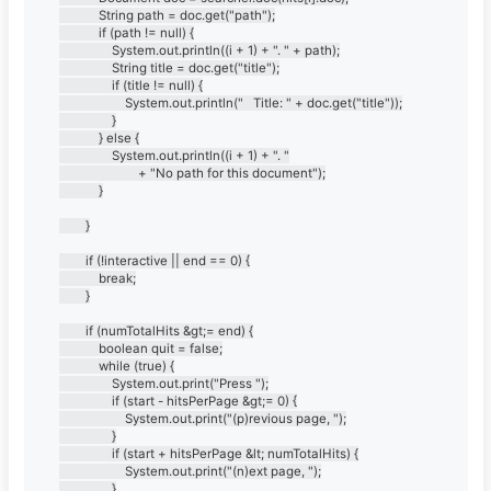
			String path = doc.get("path");

			if (path != null) {

				System.out.println((i + 1) + ". " + path);

				String title = doc.get("title");

				if (title != null) {

					System.out.println("   Title: " + doc.get("title"));

				}

			} else {

				System.out.println((i + 1) + ". "

						+ "No path for this document");

			}

		}

		if (!interactive || end == 0) {

			break;

		}

		if (numTotalHits &gt;= end) {

			boolean quit = false;

			while (true) {

				System.out.print("Press ");

				if (start - hitsPerPage &gt;= 0) {

					System.out.print("(p)revious page, ");

				}

				if (start + hitsPerPage &lt; numTotalHits) {

					System.out.print("(n)ext page, ");

				}
