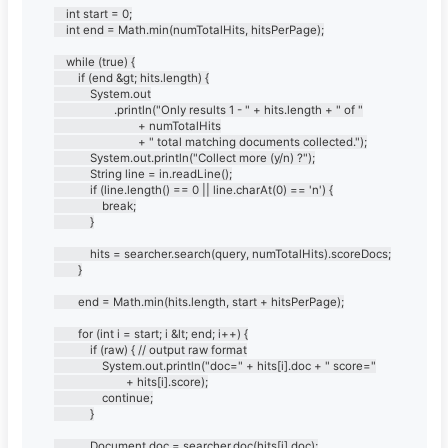
	int start = 0;

	int end = Math.min(numTotalHits, hitsPerPage);

	while (true) {

		if (end &gt; hits.length) {

			System.out

					.println("Only results 1 - " + hits.length + " of "

							+ numTotalHits

							+ " total matching documents collected.");

			System.out.println("Collect more (y/n) ?");

			String line = in.readLine();

			if (line.length() == 0 || line.charAt(0) == 'n') {

				break;

			}

			hits = searcher.search(query, numTotalHits).scoreDocs;

		}

		end = Math.min(hits.length, start + hitsPerPage);

		for (int i = start; i &lt; end; i++) {

			if (raw) { // output raw format

				System.out.println("doc=" + hits[i].doc + " score="

						+ hits[i].score);

				continue;

			}

			Document doc = searcher.doc(hits[i].doc);
