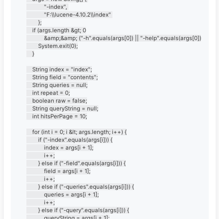
			"-index", 

			"F:\\lucene-4.10.2\\index" 

		};

	if (args.length &gt; 0

			&amp;&amp; ("-h".equals(args[0]) || "-help".equals(args[0]))) {

		System.exit(0);

	}

	String index = "index";

	String field = "contents";

	String queries = null;

	int repeat = 0;

	boolean raw = false;

	String queryString = null;

	int hitsPerPage = 10;

	for (int i = 0; i &lt; args.length; i++) {

		if ("-index".equals(args[i])) {

			index = args[i + 1];

			i++;

		} else if ("-field".equals(args[i])) {

			field = args[i + 1];

			i++;

		} else if ("-queries".equals(args[i])) {

			queries = args[i + 1];

			i++;

		} else if ("-query".equals(args[i])) {

			queryString = args[i + 1];
