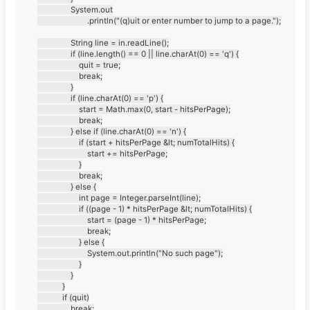
				System.out

						.println("(q)uit or enter number to jump to a page.");

				String line = in.readLine();

				if (line.length() == 0 || line.charAt(0) == 'q') {

					quit = true;

					break;

				}

				if (line.charAt(0) == 'p') {

					start = Math.max(0, start - hitsPerPage);

					break;

				} else if (line.charAt(0) == 'n') {

					if (start + hitsPerPage &lt; numTotalHits) {

						start += hitsPerPage;

					}

					break;

				} else {

					int page = Integer.parseInt(line);

					if ((page - 1) * hitsPerPage &lt; numTotalHits) {

						start = (page - 1) * hitsPerPage;

						break;

					} else {

						System.out.println("No such page");

					}

				}

			}

			if (quit)

				break;
