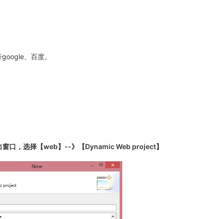
google、百度。
窗口，选择【web】--》【Dynamic Web project】