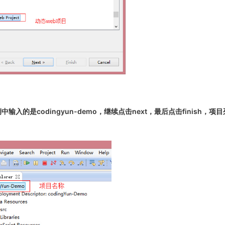
输入的是codingyun-demo，继续点击next，最后点击finish，项