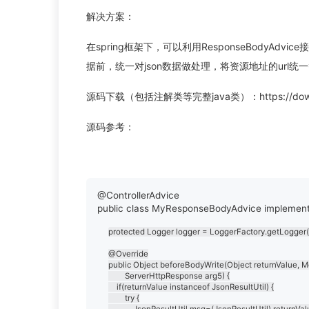
解决方案：
在spring框架下，可以利用ResponseBodyAdvic
据前，统一对json数据做处理，将资源地址的url统一替
源码下载（包括注解类等完整java类）：https://download
源码参考：
@ControllerAdvice

protected Logger logger = LoggerFactory.getLogger(th
@Override

public Object beforeBodyWrite(Object returnValue, M
		ServerHttpResponse arg5) {

	if(returnValue instanceof JsonResultUtil) {

		try {

			JsonResultUtil msg=(JsonResultUtil) returnValue;
