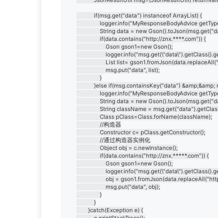
			if(msg.get("data") instanceof ArrayList) {

				logger.info("MyResponseBodyAdvice getTypeName--&gt;" + msg.get("data").getClass().getTypeName());

				String data = new Gson().toJson(msg.get("data"));

				if(data.contains("http://znx.****.com")) {

					Gson gson1=new Gson();

					logger.info("msg.get(\"data\").getClass().getTypeName()--&gt;" + msg.get("data").getClass().getTypeName());

					List list= gson1.fromJson(data.replaceAll("http://znx.****.com", "http://znxcdn.****.com"), new TypeToken() {}.getType());

					msg.put("data", list);

				}

			}else if(msg.containsKey("data") &amp;&amp; msg.get("data") != null) {

				logger.info("MyResponseBodyAdvice getTypeName--&gt;" + msg.get("data").getClass().getTypeName());

				String data = new Gson().toJson(msg.get("data"));

				String className = msg.get("data").getClass().getTypeName();

				Class pClass=Class.forName(className);

				//构造器

				Constructor c= pClass.getConstructor();

				//通过构造器实例化

				Object obj = c.newInstance();

				if(data.contains("http://znx.*****.com")) {

					Gson gson1=new Gson();

					logger.info("msg.get(\"data\").getClass().getTypeName()--&gt;" + msg.get("data").getClass().getTypeName());

					obj = gson1.fromJson(data.replaceAll("http://znx.****.com", "http://znxcdn.****.com"), obj.getClass());

					msg.put("data", obj);

				}

			}

		}catch(Exception e) {

			e.printStackTrace();
