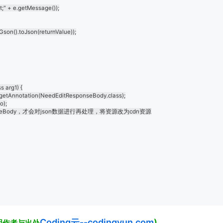
arg1) {

Coding云--codingyun.com
)
明作者与出处