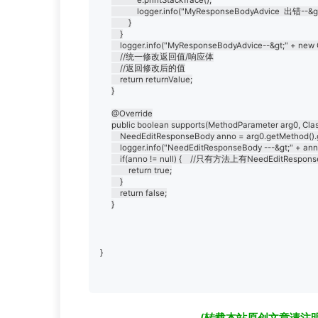
			logger.info("MyResponseBodyAdvice  出错--&gt;" + e.getMessage());

		}

	}

	logger.info("MyResponseBodyAdvice--&gt;" + new Gson().toJson(returnValue));

	//统一修改返回值/响应体

	//返回修改后的值

	return returnValue;

}

@Override

public boolean supports(MethodParameter arg0, Class 
	NeedEditResponseBody anno = arg0.getMethod().getAnnotation(NeedEditResponseBody.class);

	logger.info("NeedEditResponseBody ---&gt;" + anno);

	if(anno != null) {    //只有方法上有NeedEditResponseBody，才会对json数据进行再处理，将资源改为cdn资源

		return true;

	}

	return false;

}
(转载本站原创文章请注