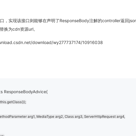
e接口，实现该接口则能够在声明了ResponseBody注解的controller返回jso
换为cdn资源url。
.csdn.net/download/wy277737174/10916038
is.getClass());

ethodParameter arg1, MediaType arg2, Class arg3, ServerHttpRequest arg4,
