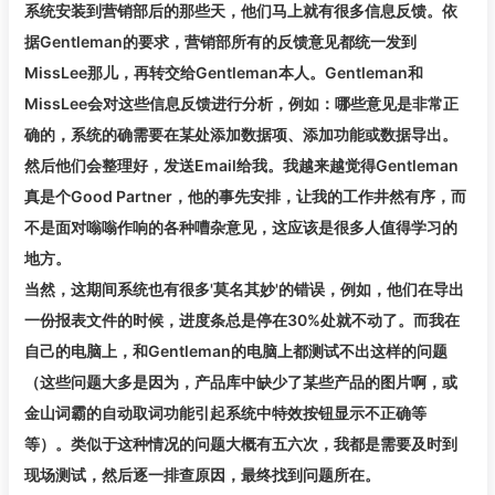
系统安装到营销部后的那些天，他们马上就有很多信息反馈。依
据Gentleman的要求，营销部所有的反馈意见都统一发到
MissLee那儿，再转交给Gentleman本人。Gentleman和
MissLee会对这些信息反馈进行分析，例如：哪些意见是非常正
确的，系统的确需要在某处添加数据项、添加功能或数据导出。
然后他们会整理好，发送Email给我。我越来越觉得Gentleman
真是个Good Partner，他的事先安排，让我的工作井然有序，而
不是面对嗡嗡作响的各种嘈杂意见，这应该是很多人值得学习的
地方。
当然，这期间系统也有很多'莫名其妙'的错误，例如，他们在导出
一份报表文件的时候，进度条总是停在30%处就不动了。而我在
自己的电脑上，和Gentleman的电脑上都测试不出这样的问题
（这些问题大多是因为，产品库中缺少了某些产品的图片啊，或
金山词霸的自动取词功能引起系统中特效按钮显示不正确等
等）。类似于这种情况的问题大概有五六次，我都是需要及时到
现场测试，然后逐一排查原因，最终找到问题所在。