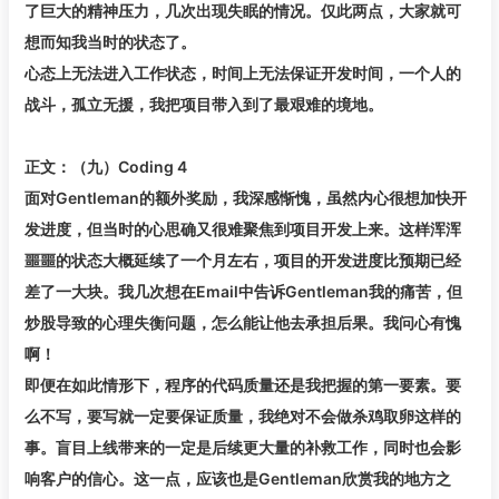
了巨大的精神压力，几次出现失眠的情况。仅此两点，大家就可
想而知我当时的状态了。
心态上无法进入工作状态，时间上无法保证开发时间，一个人的
战斗，孤立无援，我把项目带入到了最艰难的境地。
正文：（九）Coding 4
面对Gentleman的额外奖励，我深感惭愧，虽然内心很想加快开
发进度，但当时的心思确又很难聚焦到项目开发上来。这样浑浑
噩噩的状态大概延续了一个月左右，项目的开发进度比预期已经
差了一大块。我几次想在Email中告诉Gentleman我的痛苦，但
炒股导致的心理失衡问题，怎么能让他去承担后果。我问心有愧
啊！
即便在如此情形下，程序的代码质量还是我把握的第一要素。要
么不写，要写就一定要保证质量，我绝对不会做杀鸡取卵这样的
事。盲目上线带来的一定是后续更大量的补救工作，同时也会影
响客户的信心。这一点，应该也是Gentleman欣赏我的地方之