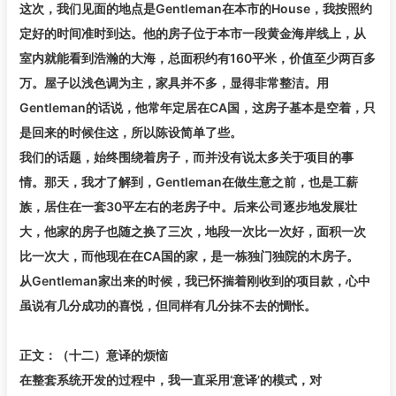
这次，我们见面的地点是Gentleman在本市的House，我按照约
定好的时间准时到达。他的房子位于本市一段黄金海岸线上，从
室内就能看到浩瀚的大海，总面积约有160平米，价值至少两百多
万。屋子以浅色调为主，家具并不多，显得非常整洁。用
Gentleman的话说，他常年定居在CA国，这房子基本是空着，只
是回来的时候住这，所以陈设简单了些。
我们的话题，始终围绕着房子，而并没有说太多关于项目的事
情。那天，我才了解到，Gentleman在做生意之前，也是工薪
族，居住在一套30平左右的老房子中。后来公司逐步地发展壮
大，他家的房子也随之换了三次，地段一次比一次好，面积一次
比一次大，而他现在在CA国的家，是一栋独门独院的木房子。
从Gentleman家出来的时候，我已怀揣着刚收到的项目款，心中
虽说有几分成功的喜悦，但同样有几分抹不去的惆怅。
正文：（十二）意译的烦恼
在整套系统开发的过程中，我一直采用‘意译’的模式，对