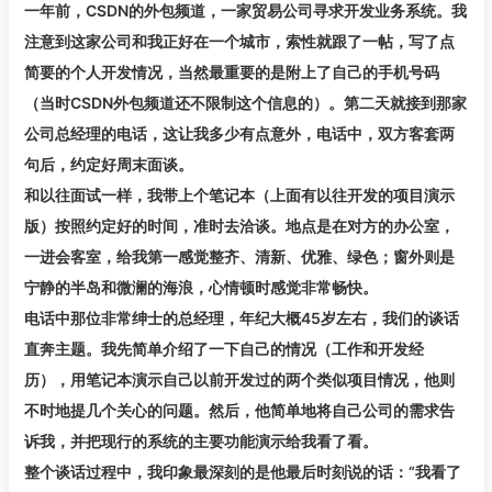
一年前，CSDN的外包频道，一家贸易公司寻求开发业务系统。我
注意到这家公司和我正好在一个城市，索性就跟了一帖，写了点
简要的个人开发情况，当然最重要的是附上了自己的手机号码
（当时CSDN外包频道还不限制这个信息的）。第二天就接到那家
公司总经理的电话，这让我多少有点意外，电话中，双方客套两
句后，约定好周末面谈。
和以往面试一样，我带上个笔记本（上面有以往开发的项目演示
版）按照约定好的时间，准时去洽谈。地点是在对方的办公室，
一进会客室，给我第一感觉整齐、清新、优雅、绿色；窗外则是
宁静的半岛和微澜的海浪，心情顿时感觉非常畅快。
电话中那位非常绅士的总经理，年纪大概45岁左右，我们的谈话
直奔主题。我先简单介绍了一下自己的情况（工作和开发经
历），用笔记本演示自己以前开发过的两个类似项目情况，他则
不时地提几个关心的问题。然后，他简单地将自己公司的需求告
诉我，并把现行的系统的主要功能演示给我看了看。
整个谈话过程中，我印象最深刻的是他最后时刻说的话：“我看了