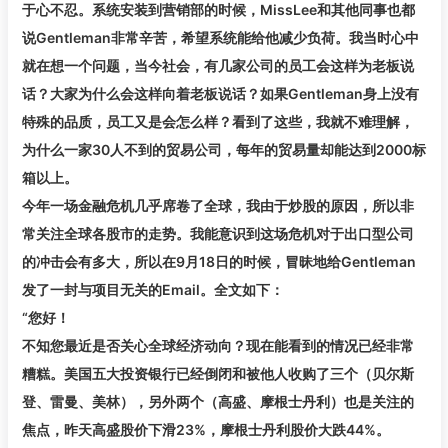
于心不忍。系统安装到营销部的时候，MissLee和其他同事也都
说Gentleman非常辛苦，希望系统能给他减少负荷。我当时心中
就在想一个问题，当今社会，有几家公司的员工会这样为老板说
话？大家为什么会这样向着老板说话？如果Gentleman身上没有
特殊的品质，员工又是会怎么样？看到了这些，我就不难理解，
为什么一家30人不到的贸易公司，每年的贸易量却能达到2000标
箱以上。
今年一场金融危机几乎席卷了全球，我由于炒股的原因，所以非
常关注全球各股市的走势。我能意识到这场危机对于出口型公司
的冲击会有多大，所以在9月18日的时候，冒昧地给Gentleman
发了一封与项目无关的Email。全文如下：
“您好！
不知您最近是否关心全球经济动向？现在能看到的情况已经非常
糟糕。美国五大投资银行已经倒闭和被他人收购了三个（贝尔斯
登、雷曼、美林），另外两个（高盛、摩根士丹利）也是关注的
焦点，昨天高盛股价下滑23%，摩根士丹利股价大跌44%。