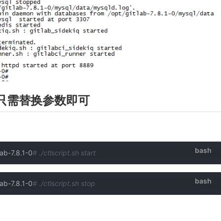
，只需替换参数即可
bash
b-7.8.1-0
# ./ctlscript.sh start
bash
b-7.8.1-0
# ./ctlscript.sh stop