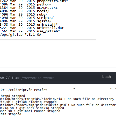
bash
b-7.8.1-0
# ./ctlscript.sh restart